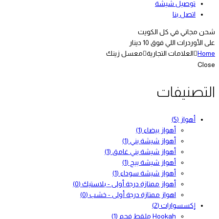
توصيل شيشة
اتصل بنا
شحن مجاني في كل الكويت
على الأوردرات اللي فوق 10 دينار
Home
العلامات التجارية
معسل زينك
Close
التصنيفات
أهواز
(5)
أهواز بيضاء
(1)
أهواز شيشة بني
(1)
أهواز شيشة بني غامق
(1)
أهواز شيشة بيج
(1)
أهواز شيشة سوداء
(1)
أهواز ممتازة درجة أولى - بلاستيك
(0)
اهواز ممتازة درجة أولى - خشب
(0)
إكسسوارات
(2)
Hookah ملقط فحم
(1)