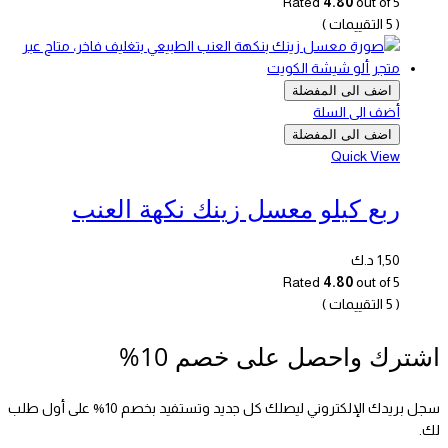
Rated
4.80
out of 5
( 5 التقييمات )
اضف الى المفضلة
أضف الى السلة
اضف الى المفضلة
Quick View
ربع كيلو معسل زينك نكهة العنب
1,50
د.ك
Rated
4.80
out of 5
( 5 التقييمات )
اشترك واحصل على خصم 10%
سجل بريدك الإلكتروني ليصلك كل جديد وتستفيد بخصم 10% على أول طلب
لك.