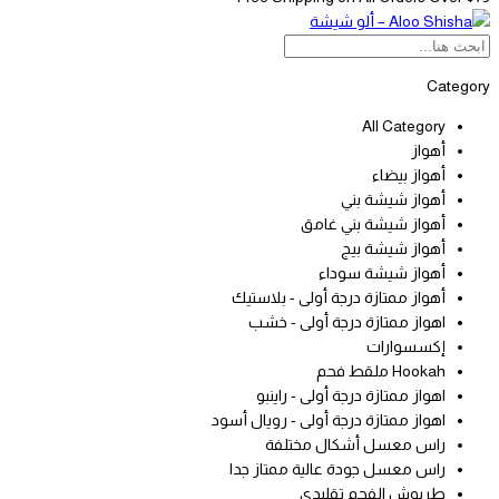
Category
All Category
أهواز
أهواز بيضاء
أهواز شيشة بني
أهواز شيشة بني غامق
أهواز شيشة بيج
أهواز شيشة سوداء
أهواز ممتازة درجة أولى - بلاستيك
اهواز ممتازة درجة أولى - خشب
إكسسوارات
Hookah ملقط فحم
اهواز ممتازة درجة أولى - راينبو
اهواز ممتازة درجة أولى - رويال أسود
راس معسل أشكال مختلفة
راس معسل جودة عالية ممتاز جدا
طربوش الفحم تقليدي