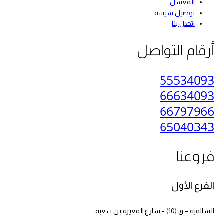
المعسل
توصيل شيشة
اتصل بنا
أرقام التواصل
55534093
66634093
66797966
65040343
فروعنا
الفرع الأول
السالمية – ق (10) – شارع المغيرة بن شعبة