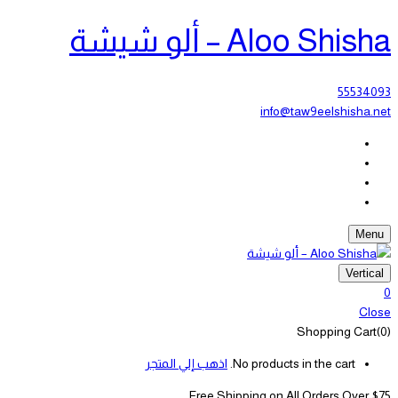
Aloo Shisha – ألو شيشة
55534093
info@taw9eelshisha.net
Menu
Vertical
0
Close
Shopping Cart(0)
No products in the cart.
اذهب إلي المتجر
Free Shipping on All
Orders Over $75