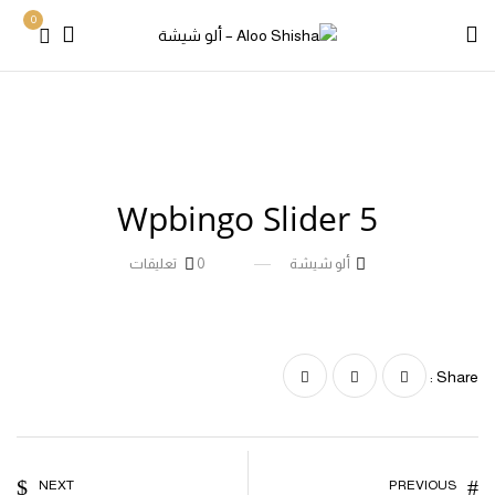
0
Home
Slider
Wpbingo slider 5
Wpbingo slider 5
Wpbingo Slider 5
ألو شيشة
0
تعليقات
Share :
NEXT
PREVIOUS