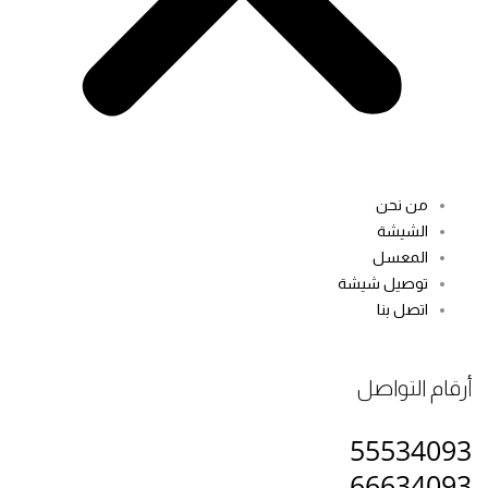
من نحن
الشيشة
المعسل
توصيل شيشة
اتصل بنا
أرقام التواصل
55534093
66634093