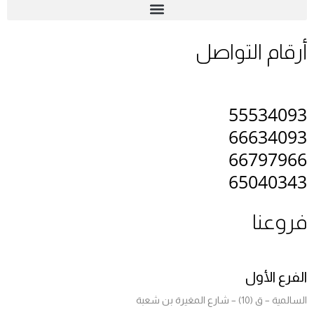
أرقام التواصل
55534093
66634093
66797966
65040343
فروعنا
الفرع الأول
السالمية – ق (10) – شارع المغيرة بن شعبة