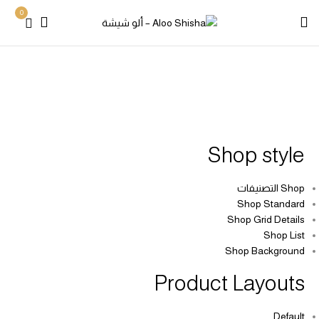
0
Home
Mega Menu
Mega Menu 1
Mega Menu 1
Shop style
Shop التصنيفات
Shop Standard
Shop Grid Details
Shop List
Shop Background
Product Layouts
Default