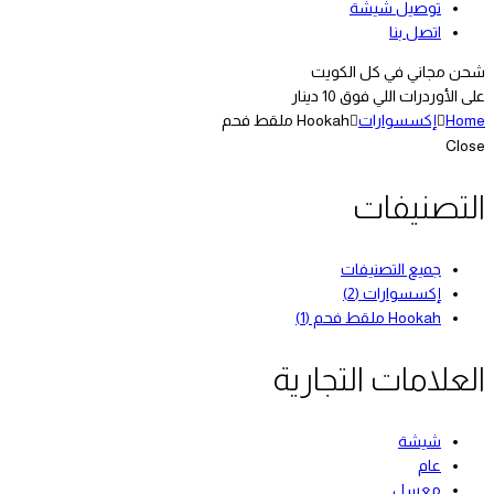
توصيل شيشة
اتصل بنا
شحن مجاني في كل الكويت
على الأوردرات اللي فوق 10 دينار
Home
إكسسوارات
Hookah ملقط فحم
Close
التصنيفات
جميع التصنيفات
إكسسوارات
(2)
Hookah ملقط فحم
(1)
العلامات التجارية
شيشة
عام
معسل