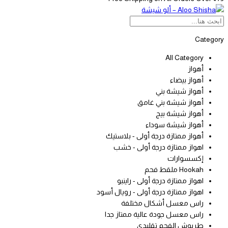
Category
All Category
أهواز
أهواز بيضاء
أهواز شيشة بني
أهواز شيشة بني غامق
أهواز شيشة بيج
أهواز شيشة سوداء
أهواز ممتازة درجة أولى - بلاستيك
اهواز ممتازة درجة أولى - خشب
إكسسوارات
Hookah ملقط فحم
اهواز ممتازة درجة أولى - راينبو
اهواز ممتازة درجة أولى - رويال أسود
راس معسل أشكال مختلفة
راس معسل جودة عالية ممتاز جدا
طربوش الفحم تقليدي