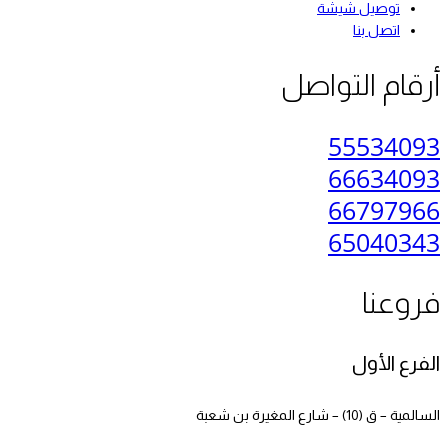
توصيل شيشة
اتصل بنا
أرقام التواصل
55534093
66634093
66797966
65040343
فروعنا
الفرع الأول
السالمية – ق (10) – شارع المغيرة بن شعبة