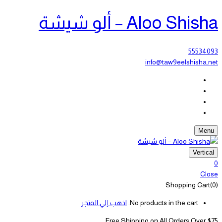
Aloo Shisha – ألو شيشة
55534093
info@taw9eelshisha.net
Menu
Vertical
0
Close
Shopping Cart(0)
No products in the cart.
اذهب إلي المتجر
Free Shipping on All
Orders Over $75