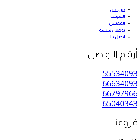
من نحن
الشيشة
المعسل
توصيل شيشة
اتصل بنا
أرقام التواصل
55534093
66634093
66797966
65040343
فروعنا