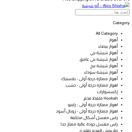
Category
All Category
أهواز
أهواز بيضاء
أهواز شيشة بني
أهواز شيشة بني غامق
أهواز شيشة بيج
أهواز شيشة سوداء
أهواز ممتازة درجة أولى - بلاستيك
اهواز ممتازة درجة أولى - خشب
إكسسوارات
Hookah ملقط فحم
اهواز ممتازة درجة أولى - راينبو
اهواز ممتازة درجة أولى - رويال أسود
راس معسل أشكال مختلفة
راس معسل جودة عالية ممتاز جدا
طربوش الفحم تقليدي