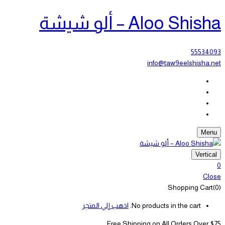
Aloo Shisha – ألو شيشة
55534093
info@taw9eelshisha.net
Menu
Vertical
0
Close
Shopping Cart(0)
No products in the cart.
اذهب إلي المتجر
Free Shipping on All
Orders Over $75