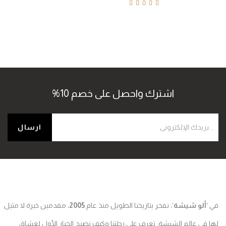
Rated
4.60
out of
5
اشترك واحصل على خصم 10%
في ‘
ألو شيشة
‘، نفخر بتاريخنا الطويل منذ عام
2005
، مقدمين خبرة لا مثيل
لها في عالم الشيشة. تعرف على رحلتنا وكيف نصبح الخيار الأول لعشاق