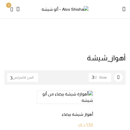
0
Products tagged “أهواز_شيشة”
Home
أهواز_شيشة
Show
12
الفرز الأفتراضي
أهواز شيشة بيضاء
1,50
د.ك