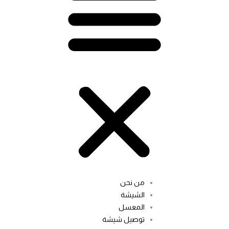
من نحن
الشيشة
المعسل
توصيل شيشة