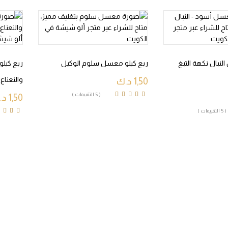
لنبال نكهة التبغ
ربع كيلو معسل سلوم الوكيل
ربع كيلو
والنعناع
1,50
د.ك
( 5 التقييمات )
1,50
د.
Rated
4.60
out of
5
( 5 التقييمات )
.60
out of
5