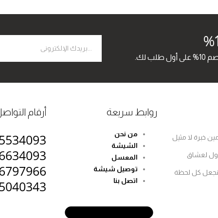
 لك.
روابط سريعة
أرقام التواص
من نحن
5534093
ين خبرة لا مثيل
الشيشة
6634093
لأول لعشاق
المعسل
6797966
توصيل شيشة
 لنجعل كل لحظة
اتصل بنا
5040343