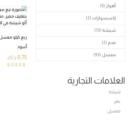
أهواز
(5)
إكسسوارات
(2)
شيشة
(13)
ربع كيلو معسل ا
فحم
(2)
أسود
معسل
(93)
0,75
د.ك
Rated
4.40
out
of 5
العلامات التجارية
شيشة
عام
معسل