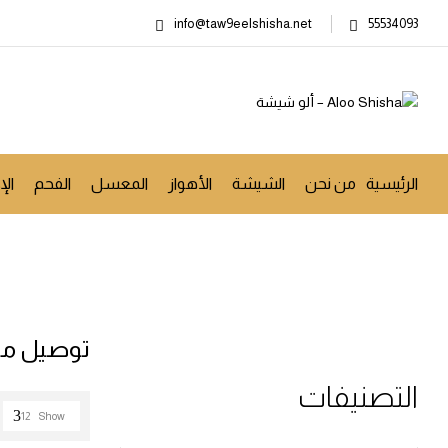
info@taw9eelshisha.net
55534093
الرئيسية
من نحن
الشيشة
الأهواز
المعسل
الفحم
ال
Products tagged “توصيل معسل”
Home
توصيل م
التصنيفات
12
Show