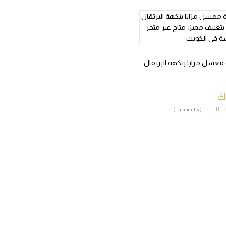
 معسل مزايا بنكهة البرتقال
ك
( 5 التقييمات )
Rated
4