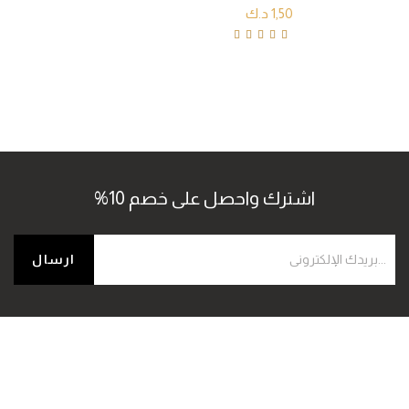
1,50
د.ك
Rated
4.80
out of
5
اشترك واحصل على خصم 10%