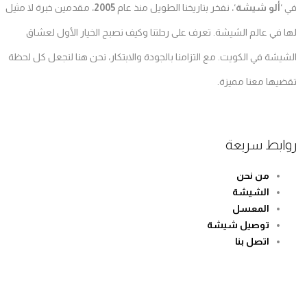
في ‘
ألو شيشة
‘، نفخر بتاريخنا الطويل منذ عام
2005
، مقدمين خبرة لا مثيل
لها في عالم الشيشة. تعرف على رحلتنا وكيف نصبح الخيار الأول لعشاق
الشيشة في الكويت. مع التزامنا بالجودة والابتكار، نحن هنا لنجعل كل لحظة
تقضيها معنا مميزة.
روابط سريعة
من نحن
الشيشة
المعسل
توصيل شيشة
اتصل بنا