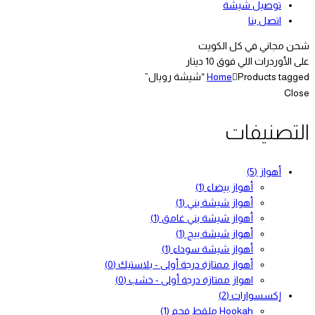
توصيل شيشة
اتصل بنا
شحن مجاني في كل الكويت
على الأوردرات اللي فوق 10 دينار
Products tagged “شيشة رويال”
Home
Close
التصنيفات
أهواز
(5)
أهواز بيضاء
(1)
أهواز شيشة بني
(1)
أهواز شيشة بني غامق
(1)
أهواز شيشة بيج
(1)
أهواز شيشة سوداء
(1)
أهواز ممتازة درجة أولى - بلاستيك
(0)
اهواز ممتازة درجة أولى - خشب
(0)
إكسسوارات
(2)
Hookah ملقط فحم
(1)