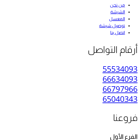
من نحن
الشيشة
المعسل
توصيل شيشة
اتصل بنا
أرقام التواصل
55534093
66634093
66797966
65040343
فروعنا
الفرع الأول