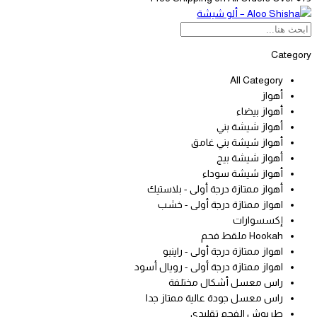
Category
All Category
أهواز
أهواز بيضاء
أهواز شيشة بني
أهواز شيشة بني غامق
أهواز شيشة بيج
أهواز شيشة سوداء
أهواز ممتازة درجة أولى - بلاستيك
اهواز ممتازة درجة أولى - خشب
إكسسوارات
Hookah ملقط فحم
اهواز ممتازة درجة أولى - راينبو
اهواز ممتازة درجة أولى - رويال أسود
راس معسل أشكال مختلفة
راس معسل جودة عالية ممتاز جدا
طربوش الفحم تقليدي