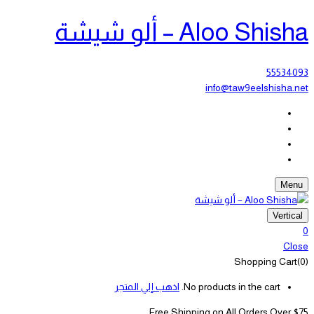
Aloo Shisha – ألو شيشة
55534093
info@taw9eelshisha.net
Menu
Vertical
0
Close
Shopping Cart(0)
No products in the cart.
اذهب إلي المتجر
Free Shipping on All
Orders Over $75