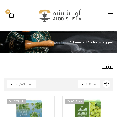
0
Products tagged “عنب”
Home
عنب
Show
12
الفرز الأفتراضي
Out Of Stock
Out Of Stock