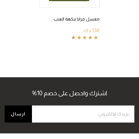
معسل مزايا بنكهة العنب
1,50
د.ك
Rated
4.75
out
of 5
اشترك واحصل على خصم 10%