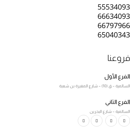
5553409
6663409
6679796
6504034
روعنا
لفرع الأول
لسالمية – ق (10) – شارع المغيرة بن شعبة
لفرع الثاني
لسالمية – شارع البحرين