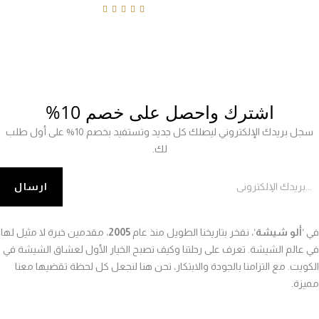
5
Rated
4.80
out of
5
اشترك واحصل على خصم 10%
سجل بريدك الإلكتروني ليصلك كل جديد وتستفيد بخصم 10% على أول طلب
لك.
ي ‘
ألو شيشة
‘، نفخر بتاريخنا الطويل منذ عام
2005
، مقدمين خبرة لا مثيل لها
ي عالم الشيشة. تعرف على رحلتنا وكيف نصبح الخيار الأول لعشاق الشيشة في
لكويت. مع التزامنا بالجودة والابتكار، نحن هنا لنجعل كل لحظة تقضيها معنا
ميزة.