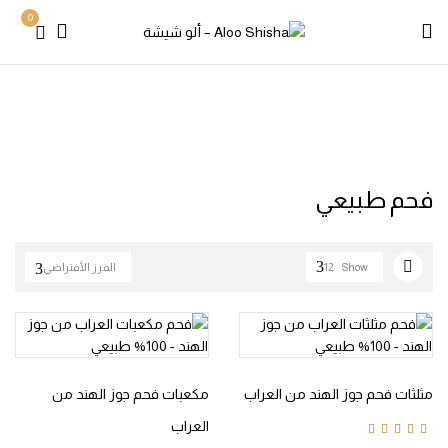
0
Products tagged “فحم طبيعي”
Home
فحم طبيعي
Show
12
الفرز الأفتراضي
مثلثات فحم جوز الهند من العراب
مكعبات فحم جوز الهند من
العراب
Rated
5.00
out of