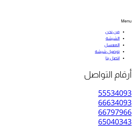
Menu
من نحن
الشيشة
المعسل
توصيل شيشة
اتصل بنا
أرقام التواصل
55534093
66634093
66797966
65040343