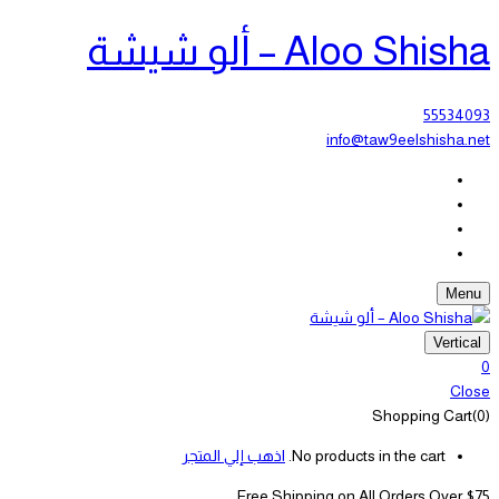
Aloo Shisha – ألو شيشة
55534093
info@taw9eelshisha.net
Menu
Vertical
0
Close
Shopping Cart(0)
No products in the cart.
اذهب إلي المتجر
Free Shipping on All
Orders Over $75