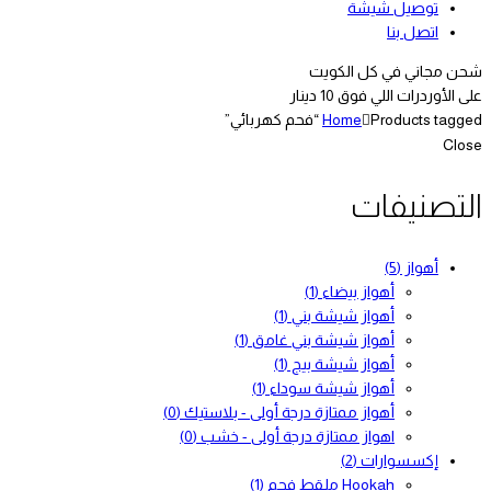
توصيل شيشة
اتصل بنا
شحن مجاني في كل الكويت
على الأوردرات اللي فوق 10 دينار
Products tagged “فحم كهربائي”
Home
Close
التصنيفات
أهواز
(5)
أهواز بيضاء
(1)
أهواز شيشة بني
(1)
أهواز شيشة بني غامق
(1)
أهواز شيشة بيج
(1)
أهواز شيشة سوداء
(1)
أهواز ممتازة درجة أولى - بلاستيك
(0)
اهواز ممتازة درجة أولى - خشب
(0)
إكسسوارات
(2)
Hookah ملقط فحم
(1)