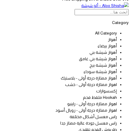
Category
All Category
أهواز
أهواز بيضاء
أهواز شيشة بني
أهواز شيشة بني غامق
أهواز شيشة بيج
أهواز شيشة سوداء
أهواز ممتازة درجة أولى - بلاستيك
اهواز ممتازة درجة أولى - خشب
إكسسوارات
Hookah ملقط فحم
اهواز ممتازة درجة أولى - راينبو
اهواز ممتازة درجة أولى - رويال أسود
راس معسل أشكال مختلفة
راس معسل جودة عالية ممتاز جدا
طربوش الفحم تقليدي