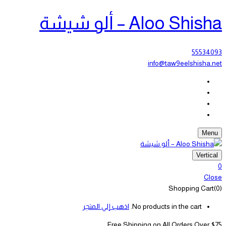
Aloo Shisha – ألو شيشة
55534093
info@taw9eelshisha.net
Menu
Vertical
0
Close
Shopping Cart(0)
No products in the cart.
اذهب إلي المتجر
Free Shipping on All
Orders Over $75