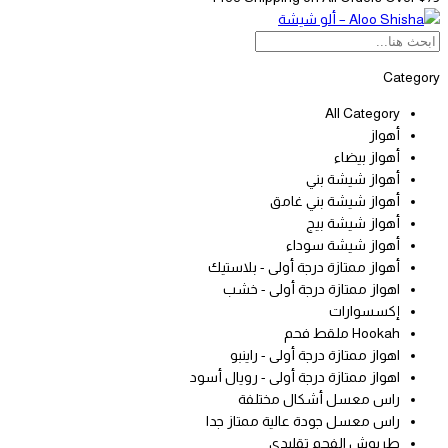
Category
All Category
أهواز
أهواز بيضاء
أهواز شيشة بني
أهواز شيشة بني غامق
أهواز شيشة بيج
أهواز شيشة سوداء
أهواز ممتازة درجة أولى - بلاستيك
اهواز ممتازة درجة أولى - خشب
إكسسوارات
Hookah ملقط فحم
اهواز ممتازة درجة أولى - راينبو
اهواز ممتازة درجة أولى - رويال أسود
راس معسل أشكال مختلفة
راس معسل جودة عالية ممتاز جدا
طربوش الفحم تقليدي