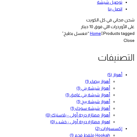
توصيل شيشة
اتصل بنا
شحن مجاني في كل الكويت
على الأوردرات اللي فوق 10 دينار
Products tagged “معسل بطيخ”
Home
Close
التصنيفات
أهواز
(5)
أهواز بيضاء
(1)
أهواز شيشة بني
(1)
أهواز شيشة بني غامق
(1)
أهواز شيشة بيج
(1)
أهواز شيشة سوداء
(1)
أهواز ممتازة درجة أولى - بلاستيك
(0)
اهواز ممتازة درجة أولى - خشب
(0)
إكسسوارات
(2)
Hookah ملقط فحم
(1)