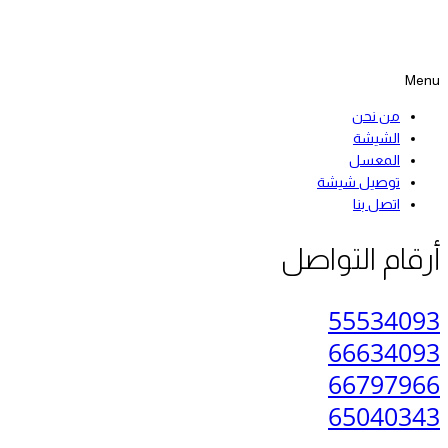
Menu
من نحن
الشيشة
المعسل
توصيل شيشة
اتصل بنا
أرقام التواصل
55534093
66634093
66797966
65040343