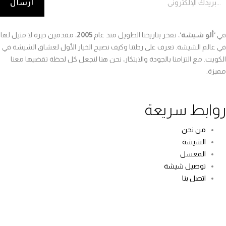
ي ‘
ألو شيشة
‘، نفخر بتاريخنا الطويل منذ عام
2005
، مقدمين خبرة لا مثيل لها
ي عالم الشيشة. تعرف على رحلتنا وكيف نصبح الخيار الأول لعشاق الشيشة في
لكويت. مع التزامنا بالجودة والابتكار، نحن هنا لنجعل كل لحظة تقضيها معنا
ميزة.
وابط سريعة
من نحن
الشيشة
المعسل
توصيل شيشة
اتصل بنا