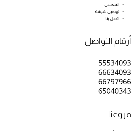
المعسل
توصيل شيشة
اتصل بنا
رقام التواصل
5553409
6663409
6679796
6504034
روعنا