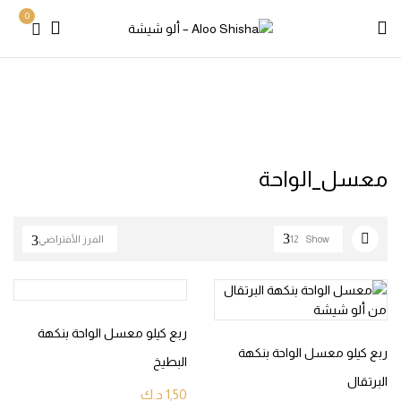
0
Products tagged “معسل_الواحة”
Home
معسل_الواحة
Show
12
الفرز الأفتراضي
ربع كيلو معسل الواحة بنكهة
ربع كيلو معسل الواحة بنكهة
البطيخ
البرتقال
1,50
د.ك