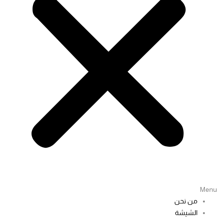
Men
من نحن
الشيشة