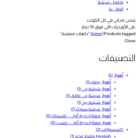
توصيل شيشة
اتصل بنا
شحن مجاني في كل الكويت
على الأوردرات اللي فوق 10 دينار
Products tagged “نكهات منعشة”
Home
Close
التصنيفات
أهواز
(5)
أهواز بيضاء
(1)
أهواز شيشة بني
(1)
أهواز شيشة بني غامق
(1)
أهواز شيشة بيج
(1)
أهواز شيشة سوداء
(1)
أهواز ممتازة درجة أولى - بلاستيك
(0)
اهواز ممتازة درجة أولى - خشب
(0)
إكسسوارات
(2)
Hookah ملقط فحم
(1)