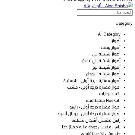
Category
All Category
أهواز
أهواز بيضاء
أهواز شيشة بني
أهواز شيشة بني غامق
أهواز شيشة بيج
أهواز شيشة سوداء
أهواز ممتازة درجة أولى - بلاستيك
اهواز ممتازة درجة أولى - خشب
إكسسوارات
Hookah ملقط فحم
اهواز ممتازة درجة أولى - راينبو
اهواز ممتازة درجة أولى - رويال أسود
راس معسل أشكال مختلفة
راس معسل جودة عالية ممتاز جدا
طربوش الفحم تقليدي