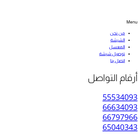
Menu
من نحن
الشيشة
المعسل
توصيل شيشة
اتصل بنا
أرقام التواصل
55534093
66634093
66797966
65040343