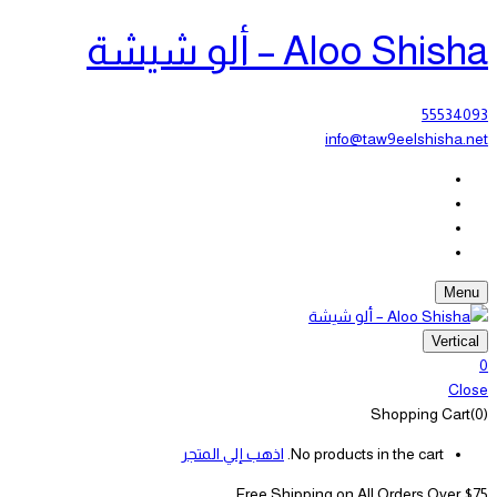
Aloo Shisha – ألو شيشة
55534093
info@taw9eelshisha.net
Menu
Vertical
0
Close
Shopping Cart(0)
No products in the cart.
اذهب إلي المتجر
Free Shipping on All
Orders Over $75