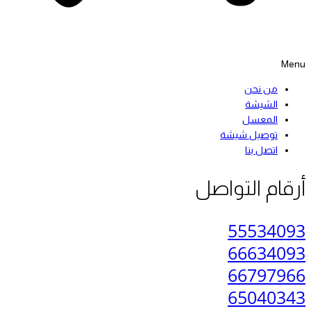
Menu
من نحن
الشيشة
المعسل
توصيل شيشة
اتصل بنا
أرقام التواصل
55534093
66634093
66797966
65040343