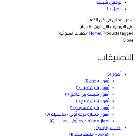
توصيل شيشة
اتصل بنا
شحن مجاني في كل الكويت
على الأوردرات اللي فوق 10 دينار
Products tagged “نكهات_استوائية”
Home
Close
التصنيفات
أهواز
(5)
أهواز بيضاء
(1)
أهواز شيشة بني
(1)
أهواز شيشة بني غامق
(1)
أهواز شيشة بيج
(1)
أهواز شيشة سوداء
(1)
أهواز ممتازة درجة أولى - بلاستيك
(0)
اهواز ممتازة درجة أولى - خشب
(0)
إكسسوارات
(2)
Hookah ملقط فحم
(1)