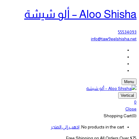
Aloo Shisha – ألو شيشة
55534093
info@taw9eelshisha.net
Menu
Vertical
0
Close
Shopping Cart(0)
No products in the cart.
اذهب إلي المتجر
Free Shipping on All
Orders Over $75