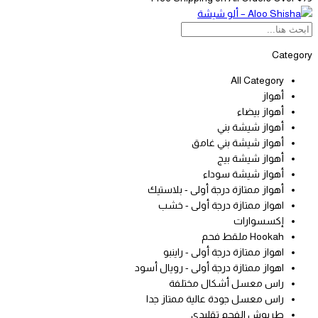
Category
All Category
أهواز
أهواز بيضاء
أهواز شيشة بني
أهواز شيشة بني غامق
أهواز شيشة بيج
أهواز شيشة سوداء
أهواز ممتازة درجة أولى - بلاستيك
اهواز ممتازة درجة أولى - خشب
إكسسوارات
Hookah ملقط فحم
اهواز ممتازة درجة أولى - راينبو
اهواز ممتازة درجة أولى - رويال أسود
راس معسل أشكال مختلفة
راس معسل جودة عالية ممتاز جدا
طربوش الفحم تقليدي