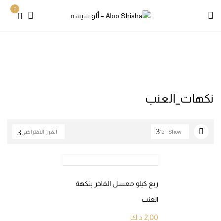
0
Products tagged “نكهات_العنب”
Home
نكهات_العنب
Show
12
الفرز الأفتراضي
ربع كيلو معسل الفاخر بنكهة
العنب
2,00
د.ك