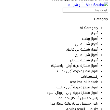
Category
All Category
أهواز
أهواز بيضاء
أهواز شيشة بني
أهواز شيشة بني غامق
أهواز شيشة بيج
أهواز شيشة سوداء
أهواز ممتازة درجة أولى - بلاستيك
اهواز ممتازة درجة أولى - خشب
إكسسوارات
Hookah ملقط فحم
اهواز ممتازة درجة أولى - راينبو
اهواز ممتازة درجة أولى - رويال أسود
راس معسل أشكال مختلفة
راس معسل جودة عالية ممتاز جدا
طربوش الفحم تقليدي