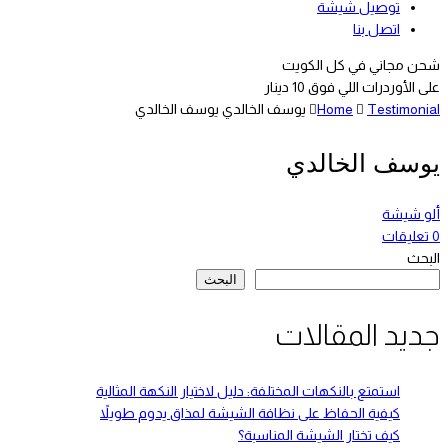
توصيل شيشة
اتصل بنا
شحن مجاني في كل الكويت
على الأوردرات اللي فوق 10 دينار
Testimonial
Home
يوسف الخالدي
يوسف الخالدي
يوسف الخالدي
ألو شيشة
0
تعليقات
البحث
البحث
جديد المقالات
استمتع بالنكهات المختلفة: دليل لاختيار النكهة المثالية
كيفية الحفاظ على نظافة الشيشة لمذاق يدوم طويلاً
كيف تختار الشيشة المناسبة؟