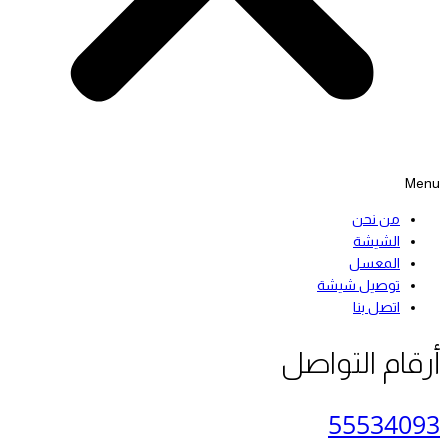
Menu
من نحن
الشيشة
المعسل
توصيل شيشة
اتصل بنا
أرقام التواصل
55534093