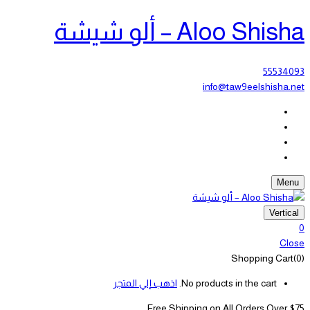
Aloo Shisha – ألو شيشة
55534093
info@taw9eelshisha.net
Menu
Vertical
0
Close
Shopping Cart(0)
No products in the cart.
اذهب إلي المتجر
Free Shipping on All
Orders Over $75