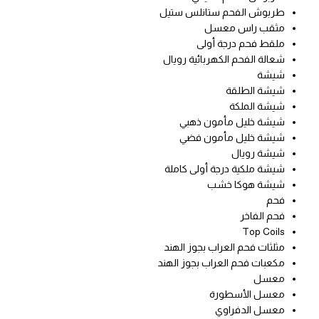
طربوش الفحم ستانلس ستيل
مثقب راس معسل
ملقط فحم درجة أولى
شعالة الفحم الكهربائية رويال
شيشة
شيشة الطلقة
شيشة الملكة
شيشة خليل مأمون ذهبي
شيشة خليل مأمون فضي
شيشة رويال
شيشة ملكية درجة أولى كاملة
شيشة هوكا خشب
فحم
فحم الفاخر
Top Coils
مثلثات فحم العراب بجوز الهند
مكعبات فحم العراب بجوز الهند
معسل
معسل الأسطورة
معسل الدفراوي