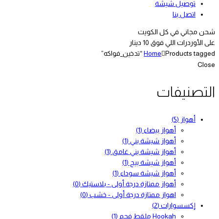
توصيل شيشة
اتصل بنا
شحن مجاني في كل الكويت
على الأوردرات اللي فوق 10 دينار
Products tagged “تدخين_فواكه”
Home
Close
التصنيفات
أهواز
(5)
أهواز بيضاء
(1)
أهواز شيشة بني
(1)
أهواز شيشة بني غامق
(1)
أهواز شيشة بيج
(1)
أهواز شيشة سوداء
(1)
أهواز ممتازة درجة أولى - بلاستيك
(0)
اهواز ممتازة درجة أولى - خشب
(0)
إكسسوارات
(2)
Hookah ملقط فحم
(1)