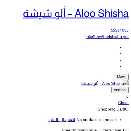
Aloo Shisha – ألو شيشة
55534093
info@taw9eelshisha.net
Menu
Vertical
0
Close
Shopping Cart(0)
No products in the cart.
اذهب إلي المتجر
Free Shipping on All
Orders Over $75