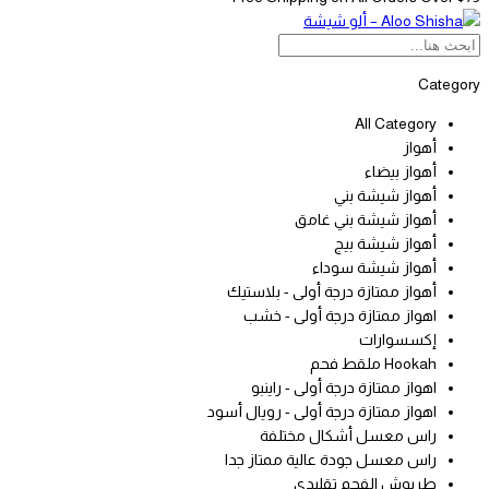
Category
All Category
أهواز
أهواز بيضاء
أهواز شيشة بني
أهواز شيشة بني غامق
أهواز شيشة بيج
أهواز شيشة سوداء
أهواز ممتازة درجة أولى - بلاستيك
اهواز ممتازة درجة أولى - خشب
إكسسوارات
Hookah ملقط فحم
اهواز ممتازة درجة أولى - راينبو
اهواز ممتازة درجة أولى - رويال أسود
راس معسل أشكال مختلفة
راس معسل جودة عالية ممتاز جدا
طربوش الفحم تقليدي