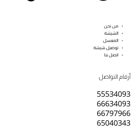
من نحن
الشيشة
المعسل
توصيل شيشة
اتصل بنا
ام التواصل
555340
666340
667979
650403