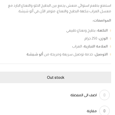
تع بطعم استوائي منعش يجمع بين البطيخ الحلو والنعناع البارد مع
 العراب بنكهة البطيخ والنعناع، متوفر الآن في ألو شيشة.
واصفات
:
نكهة
:
بطيخ ونعناع طبيعي
وزن
:
250 جرام
علامة التجارية
:
العراب
لتوصيل
:
خدمة توصيل سريعة ومريحة من
ألو شيشة
Out stock
اضف الى المفضلة
مقارنة