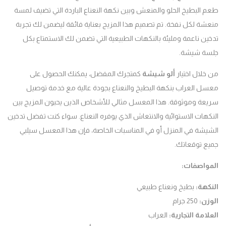
البطيخ الحلو والمنعش وبين نكهة النعناع الباردة التي تضيف لمسة
ة لكل نفخة. تم تصميم هذا المزيج بعناية فائقة ليضمن لك تجربة
ن ناعمة ومليئة بالنكهات الطبيعية التي تضمن لك الاستمتاع بكل
ة شيشة.
لال اختيار
ألو شيشة
كمتجرك المفضل، يمكنك الحصول على
 العراب بنكهة البطيخ والنعناع بجودة عالية مع خدمة توصيل
ة وموثوقة. هذا المعسل مثالي للأشخاص الذين يحبون المزيج بين
هات الاستوائية والانتعاش الذي يوفره النعناع. سواء كنت تفضل تدخين
شة في المنزل أو في المناسبات الخاصة، فإن هذا المعسل سيلبي
ع توقعاتك.
واصفات
:
كهة
:
بطيخ ونعناع طبيعي
زن
:
250 جرام
امة التجارية
:
العراب