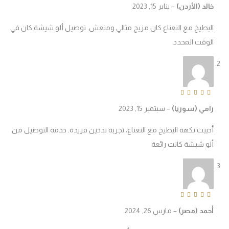
الد (الأردن)
–
يناير 15, 2023
لبطيخ مع النعناع كان مزيج مثالي ومنعش. توصيل ألو شيشة كان في
لوقت المحدد
Rated
4
out o
امي (سوريا)
–
سبتمبر 15, 2023
حببت نكهة البطيخ مع النعناع، تجربة تدخين فريدة. خدمة التوصيل من
لو شيشة كانت رائعة
Rated
5
out of 
حمد (مصر)
–
مارس 26, 2024