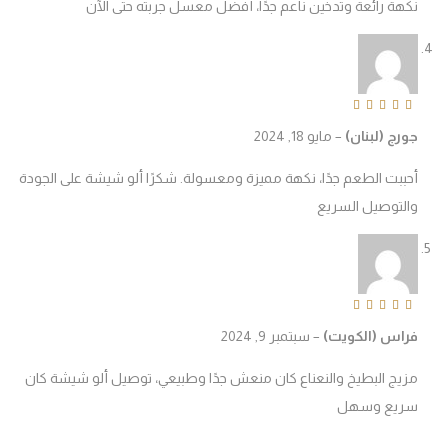
كهة رائعة وتدخين ناعم جدًا، أفضل معسل جربته حتى الآن
Rated
4
out o
ورج (لبنان)
–
مايو 18, 2024
حببت الطعم جدًا، نكهة مميزة ومعسولة. شكرًا ألو شيشة على الجودة
التوصيل السريع
Rated
5
out of 
راس (الكويت)
–
سبتمبر 9, 2024
زيج البطيخ والنعناع كان منعش جدًا وطبيعي، توصيل ألو شيشة كان
ريع وسهل