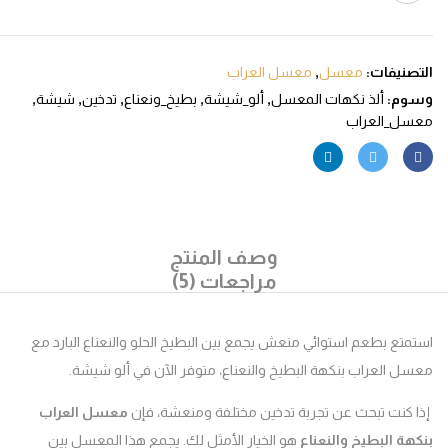
صنيفات:
معسل
,
معسل العراب
م:
ألذ نكهات المعسل
,
ألو_شيشة
,
بطيخ_ونعناع
,
تدخين
,
شيشة
,
ل_العراب
وصف المنتج
مراجعات (5)
تع بطعم استوائي منعش يجمع بين البطيخ الحلو والنعناع البارد مع
 العراب بنكهة البطيخ والنعناع، متوفر الآن في ألو شيشة.
كنت تبحث عن تجربة تدخين مختلفة ومنعشة، فإن
معسل العراب
ة البطيخ والنعناع
هو الخيار الأمثل لك. يجمع هذا المعسل بين