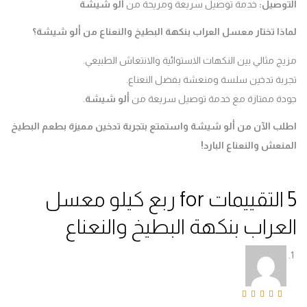
وصيل
:
خدمة توصيل سريعة ومريحة من
ألو شيشة
ا تختار معسل العراب بنكهة البطيخ والنعناع من ألو شيشة؟
 مثالي بين النكهات الاستوائية والانتعاش الطبيعي.
بة تدخين سلسة ومنعشة بفضل النعناع.
ة ممتازة مع خدمة توصيل سريعة من
ألو شيشة
.
ب الآن من ألو شيشة واستمتع بتجربة تدخين مميزة بطعم البطيخ
عش والنعناع البارد
!
ربع كيلو معسل
عراب بنكهة البطيخ والنعناع
Rated
5
out of 