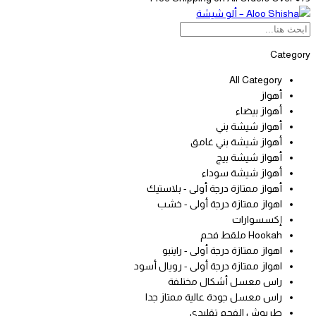
Category
All Category
أهواز
أهواز بيضاء
أهواز شيشة بني
أهواز شيشة بني غامق
أهواز شيشة بيج
أهواز شيشة سوداء
أهواز ممتازة درجة أولى - بلاستيك
اهواز ممتازة درجة أولى - خشب
إكسسوارات
Hookah ملقط فحم
اهواز ممتازة درجة أولى - راينبو
اهواز ممتازة درجة أولى - رويال أسود
راس معسل أشكال مختلفة
راس معسل جودة عالية ممتاز جدا
طربوش الفحم تقليدي