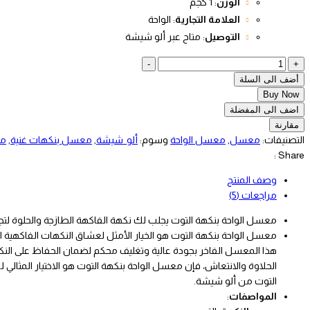
الوزن
: 1 كجم
العلامة التجارية
: الواحة
التوصيل
: متاح عبر ألو شيشة
ربع
-
+
كيلو
أضف الى السلة
معسل
Buy Now
الواحة
اضف الى المفضلة
بنكهة
مقارنة
التوت
التصنيفات:
معسل
,
معسل الواحة
وسوم:
ألو_شيشة
,
معسل بنكهات غنية
,
مع
quantity
Share :
وصف المنتج
مراجعات (5)
معسل الواحة بنكهة التوت يجلب لك نكهة الفاكهة الطازجة والحلوة لت
معسل الواحة بنكهة التوت هو الخيار الأمثل لعشاق النكهات الفاكهية
هذا المعسل الفاخر بجودة عالية وتغليف محكم لضمان الحفاظ على النك
الحلاوة والانتعاش، فإن معسل الواحة بنكهة التوت هو الاختيار المثال
التوت من ألو شيشة.
المواصفات
: