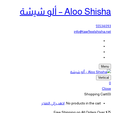
Aloo Shisha – ألو شيشة
55534093
info@taw9eelshisha.net
Menu
Vertical
0
Close
Shopping Cart(0)
No products in the cart.
اذهب إلي المتجر
Free Shipping on All
Orders Over $75