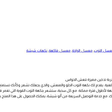
سل_التوت
,
معسل_الواحة
,
معسل_فاكهة
,
نكهات_شيشة
جربة تدخين مميزة تنعش الحواس.
 الغنية. يقدم لك نكهة التوت الحلو والمنعش، والذي يجعلك تشعر وكأنك تستمت
هة لأطول فترة ممكنة. مع كل سحبة، ستشعر بنكهة التوت القوية التي تغمر ف
ي لك. مع خدمة التوصيل السريعة من ألو شيشة، يمكنك الحصول على هذا المنتج بس