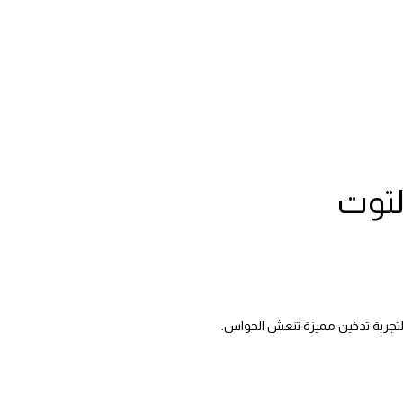
لتوت
لتجربة تدخين مميزة تنعش الحواس.