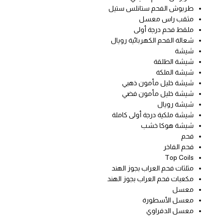
طربوش الفحم ستانلس ستيل
مثقب راس معسل
ملقط فحم درجة أولى
شعالة الفحم الكهربائية رويال
شيشة
شيشة الطلقة
شيشة الملكة
شيشة خليل مأمون ذهبي
شيشة خليل مأمون فضي
شيشة رويال
شيشة ملكية درجة أولى كاملة
شيشة هوكا خشب
فحم
فحم الفاخر
Top Coils
مثلثات فحم العراب بجوز الهند
مكعبات فحم العراب بجوز الهند
معسل
معسل الأسطورة
معسل الدفراوي