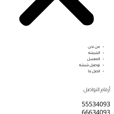
من نحن
الشيشة
المعسل
توصيل شيشة
اتصل بنا
ام التواصل
555340
666340