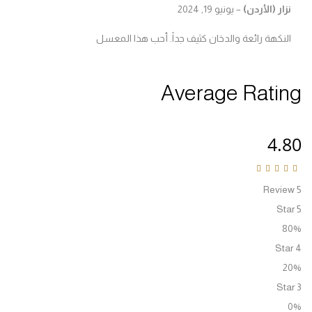
Rated
5
out of 
زار (الأردن)
–
يونيو 19, 2024
لنكهة رائعة والدخان كثيف جداً. أحب هذا المعسل
Average Rati
4.
Rated
4.80
ou