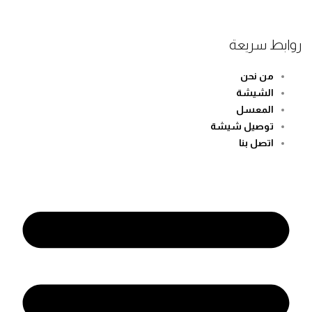
بط سريعة
من نحن
الشيشة
المعسل
توصيل شيشة
اتصل بنا