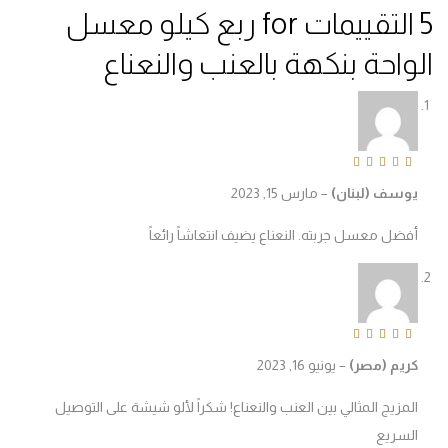
ربع كيلو معسل
واحة بنكهة بالعنب والنعناع
Rated
5
out of 
وسف (لبنان)
–
مارس 15, 2023
فضل معسل جربته. النعناع يضيف انتعاشاً رائعاً
Rated
5
out of 
ريم (مصر)
–
يونيو 16, 2023
لمزيج المثالي بين العنب والنعناع! شكراً لألو شيشة على التوصيل
لسريع