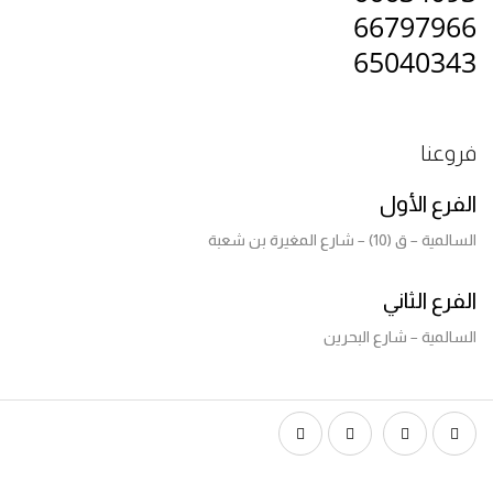
667979
650403
عنا
رع الأول
 ق (10) – شارع المغيرة بن شعبة
رع الثاني
لمية – شارع البحرين