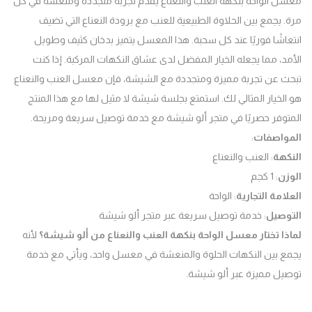
 الواحة بنكهة العنب والنعناع يقدم تجربة متجددة ومنعشة في كل
 يجمع بين الحلاوة الطبيعية للعنب مع برودة النعناع التي تضيف
اشًا فوريًا عند كل سحبة. هذا المعسل يتميز بدخان كثيف وطويل
د، مما يجعله الخيار المفضل لدى عشاق النكهات المركبة. إذا كنت
 عن تجربة مميزة ومتجددة مع الشيشة، فإن معسل العنب والنعناع
لخيار المثالي لك. استمتع بجلسة شيشة لا مثيل لها مع هذا المنتج
وفر حصريًا في متجر ألو شيشة مع خدمة توصيل سريعة ومريحة.
واصفات
:
كهة
: العنب والنعناع
زن
: 1 كجم
امة التجارية
: الواحة
وصيل
: خدمة توصيل سريعة عبر متجر ألو شيشة
ا تختار معسل الواحة بنكهة العنب والنعناع من ألو شيشة؟
لأنه
 بين النكهات الحلوة والمنعشة في معسل واحد، ويأتي مع خدمة
ل مميزة عبر ألو شيشة.