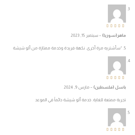
Rated
5
out of 
اهر(سوريا)
–
سبتمبر 15, 2023
تازة من ألو شيشة
Rated
4
out o
اسل (فلسطين)
–
مارس 9, 2024
جربة ممتعة للغاية. خدمة ألو شيشة دائماً في الموعد