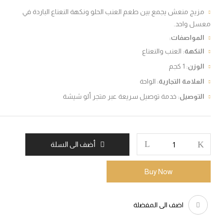
يج منعش يجمع بين طعم العنب الحلو ونكهة النعناع الباردة في
ل واحد.
لمواصفات
:
نكهة
: العنب والنعناع
وزن
: 1 كجم
علامة التجارية
: الواحة
لتوصيل
: خدمة توصيل سريعة عبر متجر ألو شيشة
أضف الى السلة
Buy Now
اضف الى المفضلة