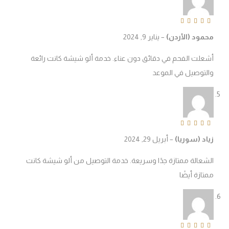
Rated
5
out of 
حمود (الأردن)
–
يناير 9, 2024
شعلت الفحم في دقائق دون عناء. خدمة ألو شيشة كانت رائعة
التوصيل في الموعد
Rated
5
out of 
ياد (سوريا)
–
أبريل 29, 2024
لشعالة ممتازة جدًا وسريعة. خدمة التوصيل من ألو شيشة كانت
متازة أيضًا