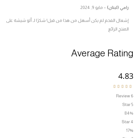
Rated
4
out o
امي (لبنان)
–
مايو 9, 2024
شعال الفحم لم يكن أسهل من هذا من قبل! شكرًا لـ ألو شيشة على
لمنتج الرائع
Average Rati
4.
Rated
4.83
ou