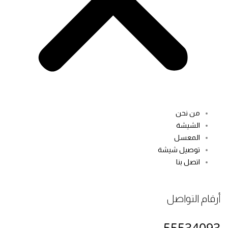
من نحن
الشيشة
المعسل
توصيل شيشة
اتصل بنا
ام التواصل
555340