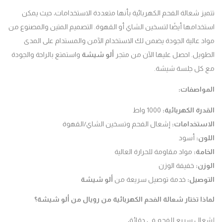
ز شعالة الفحم الكهربائية بأنها متعددة الاستخدامات، حيث يمكن
دامها أيضًا لتسخين الشاي أو القهوة. التصميم المتين والمصنوع من
 عالية الجودة يضمن لك الاستخدام الآمن والمستدام على المدى
يل. احصل عليها الآن من متجر
ألو شيشة
واستمتع بالراحة والجودة
كل جلسة شيشة.
واصفات
:
رة الكهربائية
:
1000 واط
ستخدامات
:
إشعال الفحم وتسخين الشاي/القهوة
ن
:
أسود
مة
:
مواد مقاومة للحرارة العالية
زن
:
خفيفة الوزن
وصيل
:
خدمة توصيل سريعة من
ألو شيشة
ا تختار شعالة الفحم الكهربائية من رويال من ألو شيشة؟
ال سريع للفحم في دقائق.