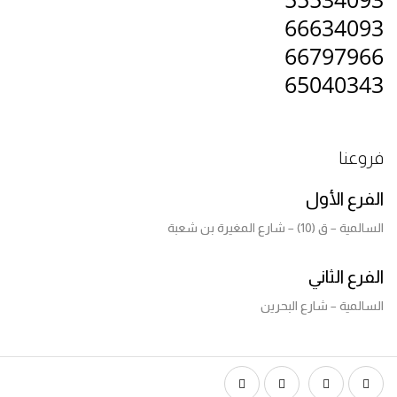
666340
667979
650403
عنا
رع الأول
 ق (10) – شارع المغيرة بن شعبة
رع الثاني
لمية – شارع البحرين