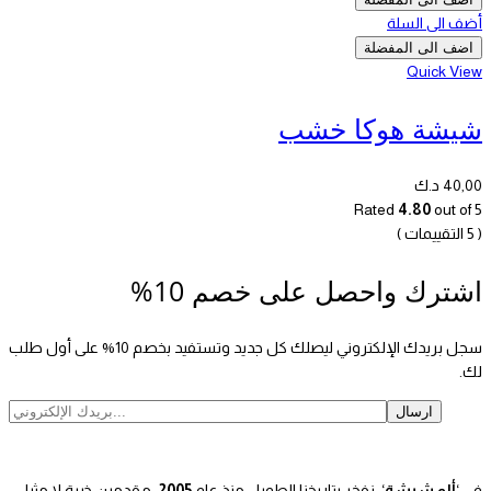
أضف الى السلة
اضف الى المفضلة
Quick View
شيشة هوكا خشب
40,00
د.ك
Rated
4.80
out of 5
( 5 التقييمات )
اشترك واحصل على خصم 10%
سجل بريدك الإلكتروني ليصلك كل جديد وتستفيد بخصم 10% على أول طلب
لك.
في ‘
ألو شيشة
‘، نفخر بتاريخنا الطويل منذ عام
2005
، مقدمين خبرة لا مثيل