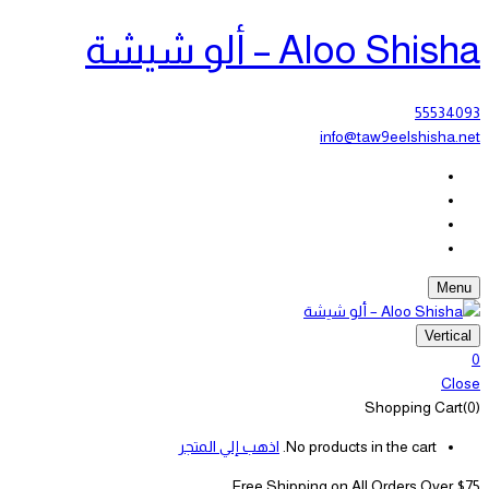
Aloo Shisha – ألو شيشة
55534093
info@taw9eelshisha.net
Menu
Vertical
0
Close
Shopping Cart(0)
No products in the cart.
اذهب إلي المتجر
Free Shipping on All
Orders Over $75