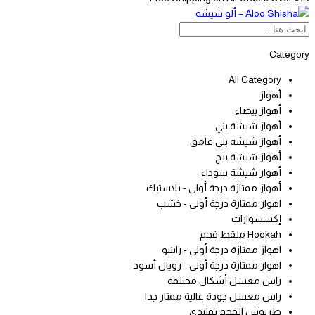
Category
All Category
أهواز
أهواز بيضاء
أهواز شيشة بني
أهواز شيشة بني غامق
أهواز شيشة بيج
أهواز شيشة سوداء
أهواز ممتازة درجة أولى - بلاستيك
اهواز ممتازة درجة أولى - خشب
إكسسوارات
Hookah ملقط فحم
اهواز ممتازة درجة أولى - راينبو
اهواز ممتازة درجة أولى - رويال أسود
راس معسل أشكال مختلفة
راس معسل جودة عالية ممتاز جدا
طربوش الفحم تقليدي