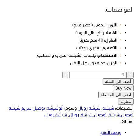
المواصفات:
اللون
: ليموني (أخضر فاتح)
الخامة
: زجاج عالي الجودة
الطول
: 40 سم تقريبًا
التصميم
: عصري وجذاب
الاستخدام
: جلسات الشيشة الفردية والجماعية
الوزن
: خفيف وسهل النقل
شيشة
-
+
رويال
أضف الى السلة
-
Buy Now
ليموني
اضف الى المفضلة
quantity
مقارنة
التصنيفات:
شيشة
,
شيشة رويال
وسوم:
ألوشيشة
,
توصيل سريع شيشة
,
توصيل شيشة
,
توصيل_شيشة
,
رويال
,
شيشة رويال
Share :
وصف المنتج