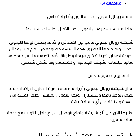
مراجعات (5)
شيشة رويال ليموني – جاذبية اللون وأداء لا يُضاهى
لماذا تعتبر شيشة رويال ليموني الخيار الأمثل لجلسات الشيشة؟
شيشة رويال ليموني
تدمج بين الانتعاش والأناقة بفضل لونها الليموني
الجذاب وتصميمها العصري. هذه الشيشة مصنوعة من زجاج متين وعالي
الجودة لضمان تجربة تدخين مريحة وطويلة الأمد. تصميمها الفريد يجعلها
مثالية لجلسات الشيشة الجماعية أو للاستمتاع بها بشكل شخصي.
أداء فائق وتصميم منعش
تمتاز
شيشة رويال ليموني
بأجزاء مصممة خصيصًا لتقليل التراكمات، مما
يضمن تدخينًا ناعمًا وسلسًا. إن لونها الليموني المنعش يضفي لمسة من
البهجة والأناقة على أي جلسة شيشة.
اطلبها الآن من ألو شيشة
وتمتع بتوصيل سريع داخل الكويت مع خدمة
عملاء متميزة.