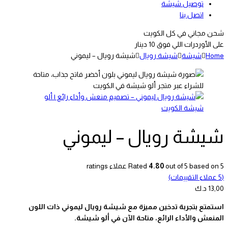
توصيل شيشة
اتصل بنا
شحن مجاني في كل الكويت
على الأوردرات اللي فوق 10 دينار
Home
شيشة
شيشة رويال
شيشة رويال – ليموني
شيشة رويال – ليموني
5
out of 5 based on
4.80
Rated
عملاء ratings
(
5
عملاء التقييمات)
13,00
د.ك
استمتع بتجربة تدخين مميزة مع شيشة رويال ليموني ذات اللون
المنعش والأداء الرائع، متاحة الآن في ألو شيشة.