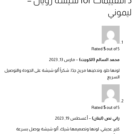
5 التقييمات for
شيشة رويال –
ليموني
Rated
5
out of 5
محمد السالم (الكويت)
–
مارس 13, 2023
لونها حلو، وتدخينها مريح جدًا. شكراً ألو شيشة على الجودة والتوصيل
السريع
Rated
5
out of 5
راني نص (لبنان)
–
أغسطس 19, 2023
كتير عجبتني، لونها وتصميمها شيك. ألو شيشة يوصل بسرعة