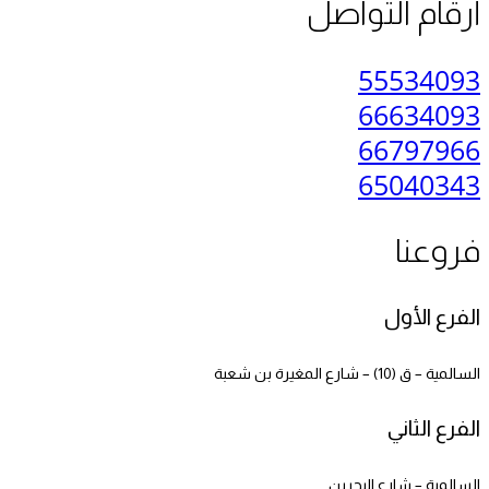
أرقام التواصل
55534093
66634093
66797966
65040343
فروعنا
الفرع الأول
السالمية – ق (10) – شارع المغيرة بن شعبة
الفرع الثاني
السالمية – شارع البحرين